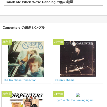
Touch Me When We're Dancing
の他の動画
Carpenters の最新シングル
25年前
28年前
The Rainbow Connection
Karen's Theme
29年前
31年前
Tryin' to Get the Feeling Again