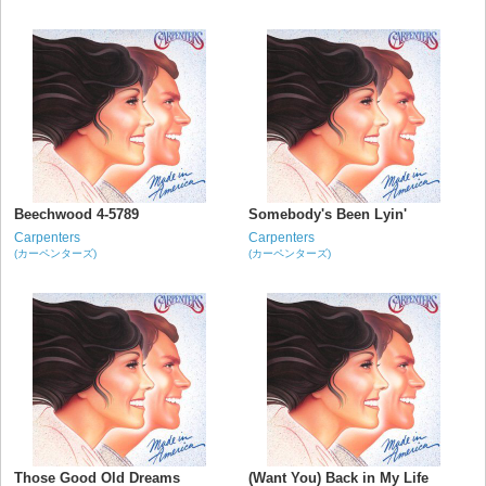
Beechwood 4-5789
Somebody's Been Lyin'
Carpenters
Carpenters
(カーペンターズ)
(カーペンターズ)
Those Good Old Dreams
(Want You) Back in My Life