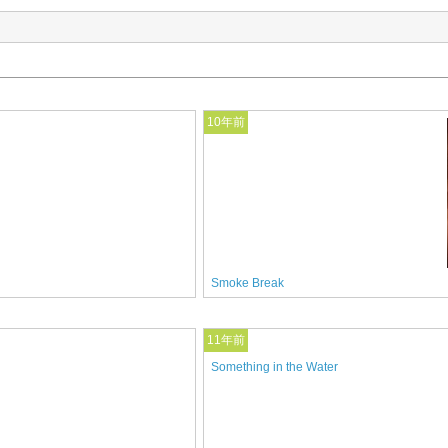
10年前
Smoke Break
11年前
Something in the Water