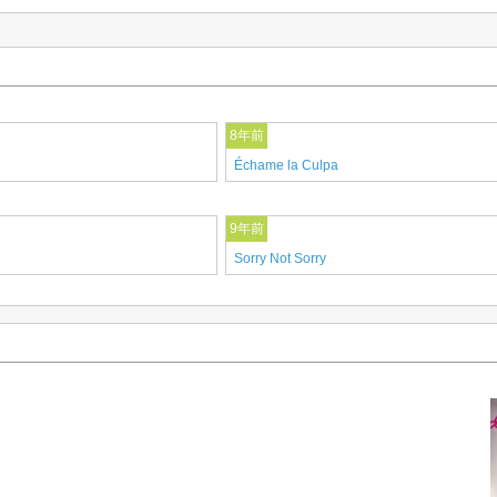
8年前
Échame la Culpa
9年前
Sorry Not Sorry