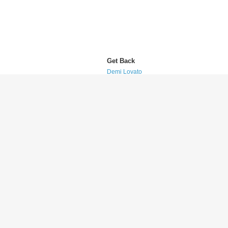
Get Back
Demi Lovato
(デミ・ロヴァート)
This Is Me
Demi Lovato
(デミ・ロヴァート)