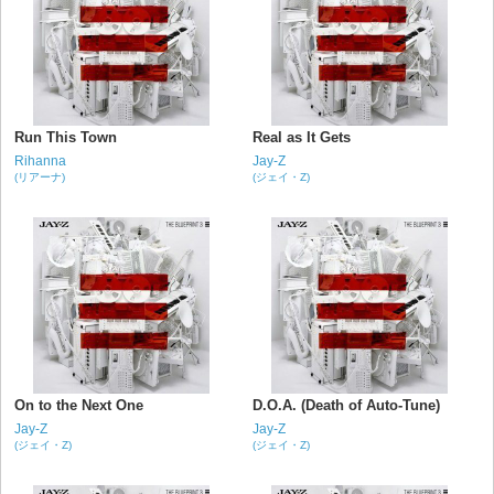
Run This Town
Real as It Gets
Rihanna
Jay-Z
(リアーナ)
(ジェイ・Z)
On to the Next One
D.O.A. (Death of Auto-Tune)
Jay-Z
Jay-Z
(ジェイ・Z)
(ジェイ・Z)