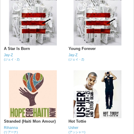
A Star Is Born
Young Forever
Jay-Z
Jay-Z
(ジェイ・Z)
(ジェイ・Z)
Stranded (Haiti Mon Amour)
Hot Tottie
Rihanna
Usher
(リアーナ)
(アッシャー)