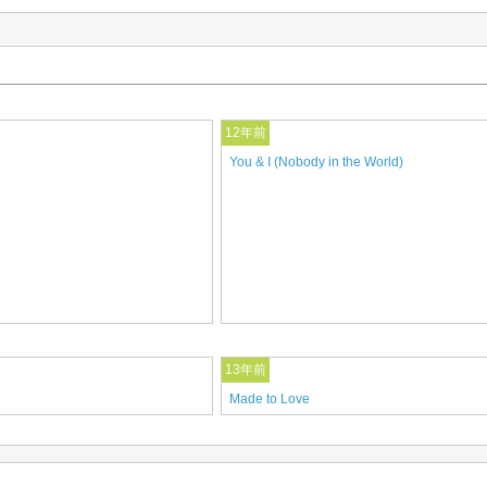
12年前
You & I (Nobody in the World)
13年前
Made to Love