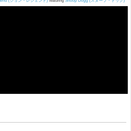
egend (ジョン・レジェンド)
Snoop Dogg (スヌープ・ドッグ)
featuring