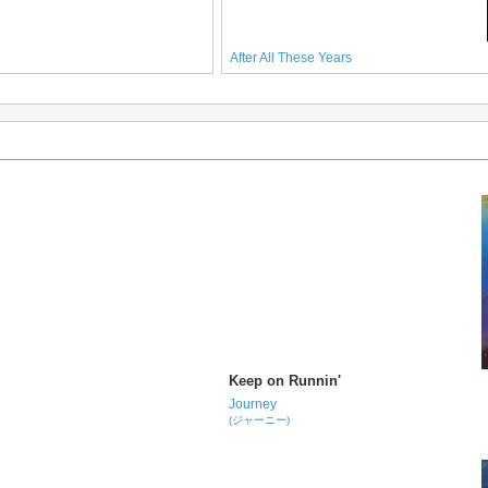
After All These Years
Keep on Runnin'
Journey
(ジャーニー)