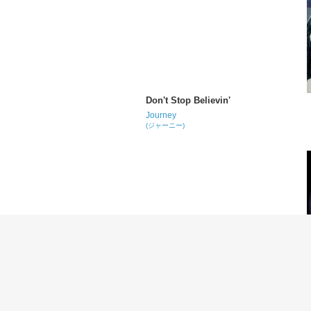
Don't Stop Believin'
Journey
(ジャーニー)
The Party's Over (Hopelessly in Love)
Journey
(ジャーニー)