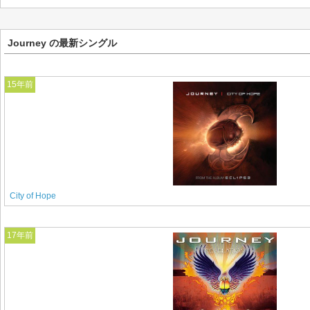
Journey の最新シングル
15年前
City of Hope
17年前