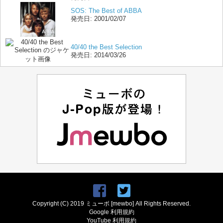
SOS: The Best of ABBA
発売日:
2001/02/07
40/40 the Best Selection
発売日:
2014/03/26
Copyright (C) 2019 ミューボ [mewbo] All Rights Reserved.
Google 利用規約
YouTube 利用規約