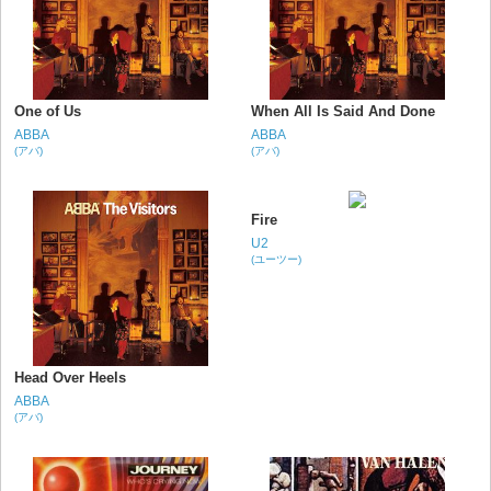
One of Us
When All Is Said And Done
ABBA
ABBA
(アバ)
(アバ)
Fire
U2
(ユーツー)
Head Over Heels
ABBA
(アバ)