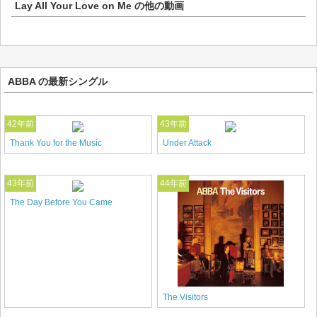
Lay All Your Love on Me
の他の動画
ABBA の最新シングル
42年前
43年前
Thank You for the Music
Under Attack
43年前
44年前
The Day Before You Came
The Visitors