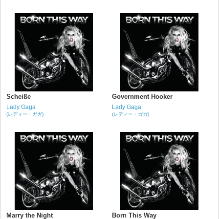
Scheiße
Government Hooker
Lady Gaga
Lady Gaga
(レディー・ガガ)
(レディー・ガガ)
Marry the Night
Born This Way