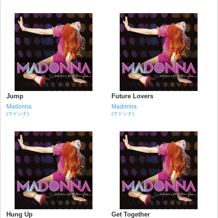
Jump
Future Lovers
Madonna
Madonna
(マドンナ)
(マドンナ)
Hung Up
Get Together