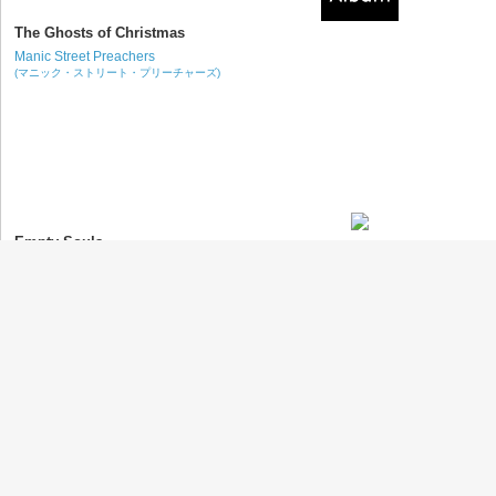
The Ghosts of Christmas
Manic Street Preachers
(マニック・ストリート・プリーチャーズ)
Empty Souls
Manic Street Preachers
(マニック・ストリート・プリーチャーズ)
Keep the Car Running
Arcade Fire
(アーケイド・ファイア)
Side of a Bullet
Nickelback