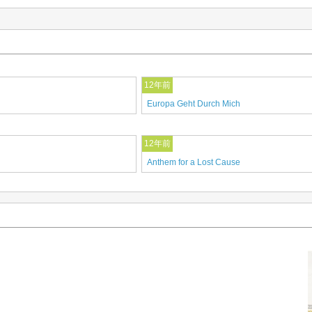
12年前
Europa Geht Durch Mich
12年前
Anthem for a Lost Cause