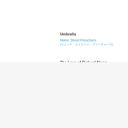
Umbrella
Manic Street Preachers
(マニック・ストリート・プリーチャーズ)
The Love of Richard Nixon
Manic Street Preachers
(マニック・ストリート・プリーチャーズ)
(You Want To) Make a Memory
Bon Jovi
(ボン・ジョヴィ)