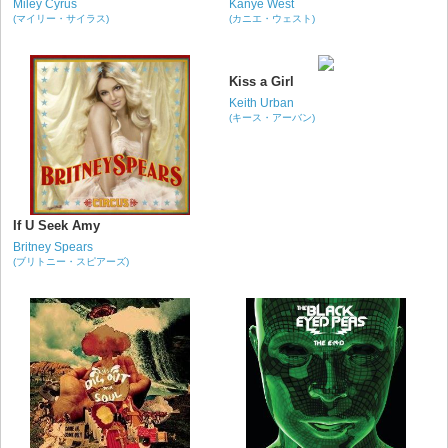
Miley Cyrus
Kanye West
(マイリー・サイラス)
(カニエ・ウェスト)
Kiss a Girl
Keith Urban
(キース・アーバン)
If U Seek Amy
Britney Spears
(ブリトニー・スピアーズ)