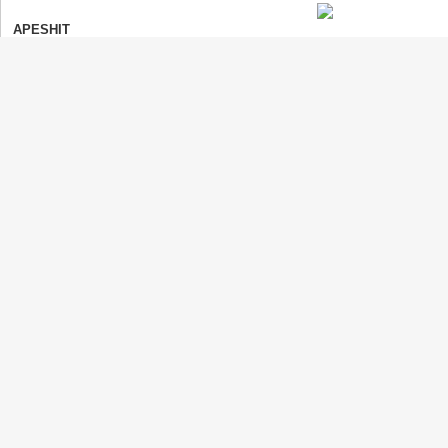
APESHIT
Beyoncé
(ビヨンセ)
Wouldn't Want to Be Like You
Sheryl Crow
(シェリル・クロウ)
Call Me Sir
Train
(トレイン)