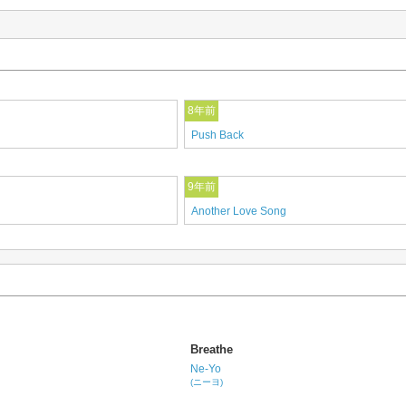
8年前
Push Back
9年前
Another Love Song
Breathe
Ne-Yo
(ニーヨ)