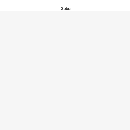
Sober
Demi Lovato
(デミ・ロヴァート)
Girls Like You
Maroon 5
(マルーン5)
Ring the Alarm
The Black Eyed Peas
(ブラック・アイド・ピーズ)