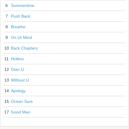
6
Summertime
7
Push Back
8
Breathe
9
On Ur Mind
10
Back Chapters
11
Hotbox
12
Over U
13
Without U
14
Apology
15
Ocean Sure
17
Good Man