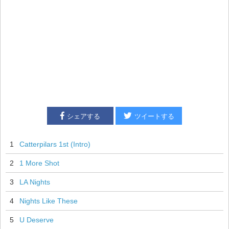
シェアする
ツイートする
1
Catterpilars 1st (Intro)
2
1 More Shot
3
LA Nights
4
Nights Like These
5
U Deserve