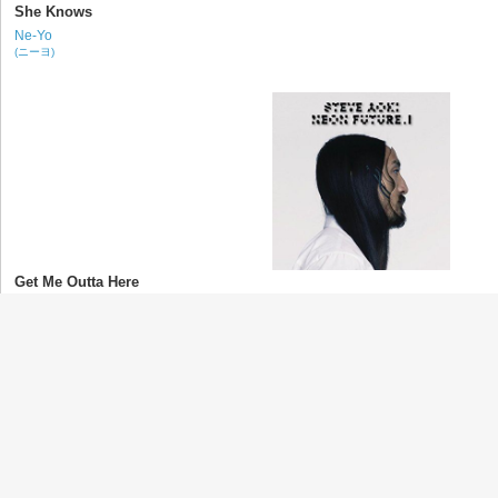
She Knows
Ne-Yo
(ニーヨ)
Get Me Outta Here
Steve Aoki
(スティーヴ・アオキ)
The Miracle (of Joey Ramone)
U2
(ユーツー)