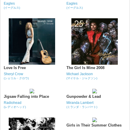
Eagles
Eagles
(イーグルス)
(イーグルス)
Love Is Free
The Girl Is Mine 2008
Sheryl Crow
Michael Jackson
(シェリル・クロウ)
(マイケル・ジャクソン)
Jigsaw Falling into Place
Gunpowder & Lead
Radiohead
Miranda Lambert
(レディオヘッド)
(ミランダ・ランバート)
Girls in Their Summer Clothes