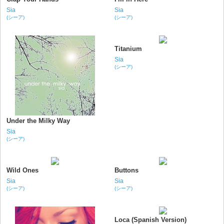
Sia
Sia
(シーア)
(シーア)
Titanium
Sia
(シーア)
Under the Milky Way
Sia
(シーア)
Wild Ones
Buttons
Sia
Sia
(シーア)
(シーア)
Loca (Spanish Version)