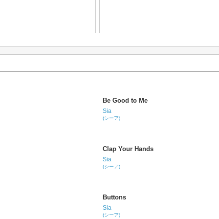
Be Good to Me
Sia
(シーア)
Clap Your Hands
Sia
(シーア)
Buttons
Sia
(シーア)