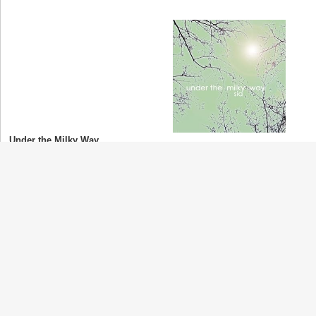
Under the Milky Way
Sia
(シーア)
The Girl You Lost to Cocaine
Sia
(シーア)