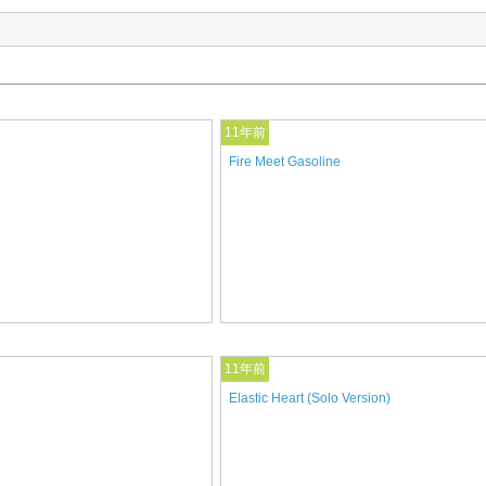
11年前
Fire Meet Gasoline
11年前
Elastic Heart (Solo Version)