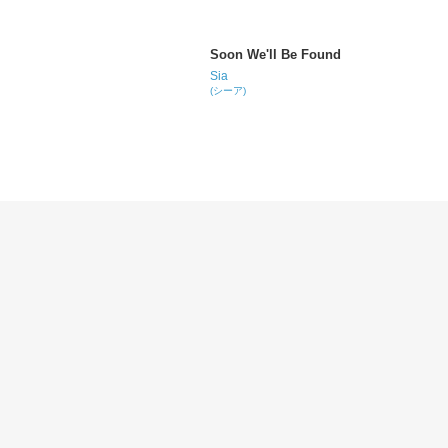
Soon We'll Be Found
Sia
(シーア)
Walk With You