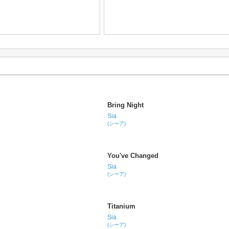
Bring Night
Sia
(シーア)
You've Changed
Sia
(シーア)
Titanium
Sia
(シーア)