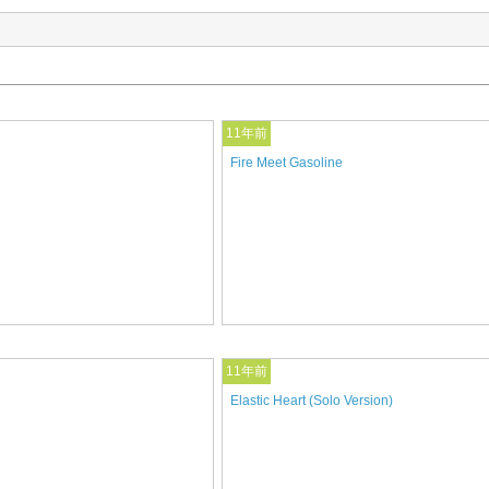
11年前
Fire Meet Gasoline
11年前
Elastic Heart (Solo Version)