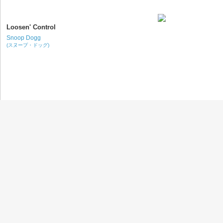
Loosen' Control
Snoop Dogg
(スヌープ・ドッグ)
Just a Baby Boy