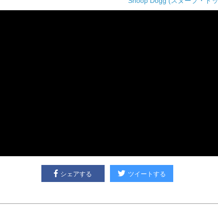
Snoop Dogg (スヌープ・ド
シェアする
ツイートする