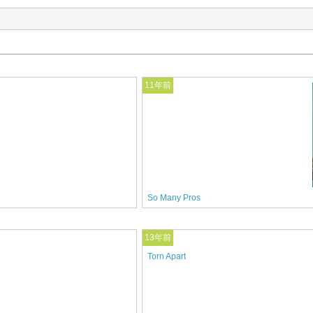
11年前
So Many Pros
13年前
Torn Apart