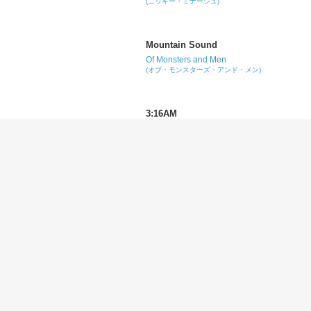
(ニッキー・ミナージュ)
Mountain Sound
Of Monsters and Men
(オブ・モンスターズ・アンド・メン)
3:16AM
Jhené Aiko
(ジェネイ・アイコ)
Let It Snow! Let It Snow! Let It Snow!
Rod Stewart
(ロッド・スチュワート)