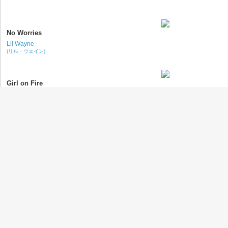
No Worries
Lil Wayne
(リル・ウェイン)
Girl on Fire
Alicia Keys
(アリシア・キーズ)
Let Yourself Go
Green Day
(グリーン・デイ)