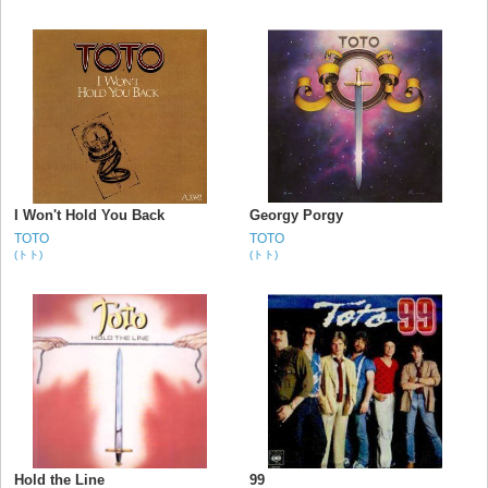
I Won't Hold You Back
Georgy Porgy
TOTO
TOTO
(トト)
(トト)
Hold the Line
99