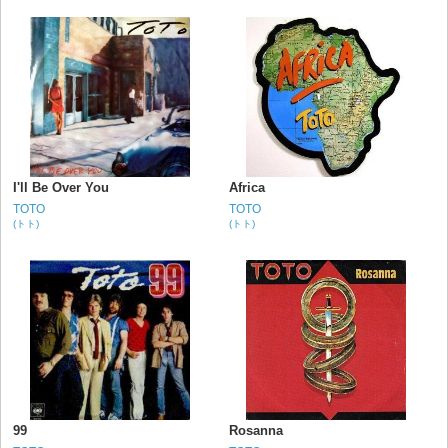
I'll Be Over You
Africa
TOTO
TOTO
(トト)
(トト)
99
Rosanna