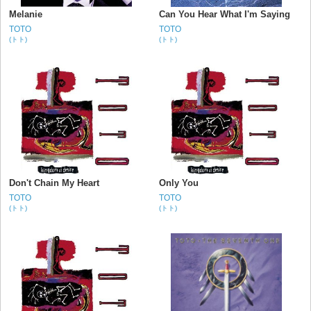
Melanie
Can You Hear What I'm Saying
TOTO
TOTO
(トト)
(トト)
Don't Chain My Heart
Only You
TOTO
TOTO
(トト)
(トト)