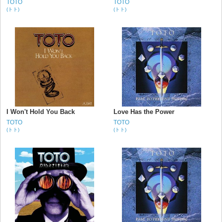
TOTO
TOTO
(トト)
(トト)
I Won't Hold You Back
Love Has the Power
TOTO
TOTO
(トト)
(トト)