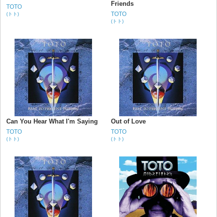
Friends
TOTO
TOTO
(トト)
(トト)
Can You Hear What I'm Saying
Out of Love
TOTO
TOTO
(トト)
(トト)