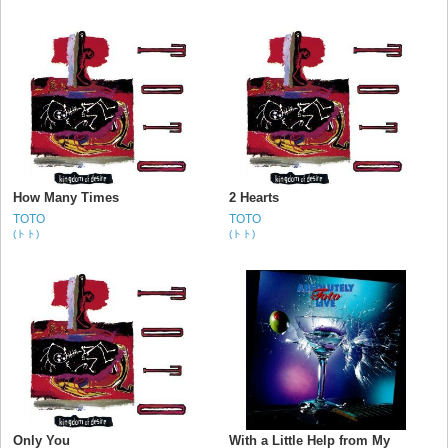
How Many Times
2 Hearts
TOTO
TOTO
(トト)
(トト)
Only You
With a Little Help from My