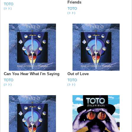
Friends
TOTO
TOTO
(トト)
(トト)
Can You Hear What I'm Saying
Out of Love
TOTO
TOTO
(トト)
(トト)