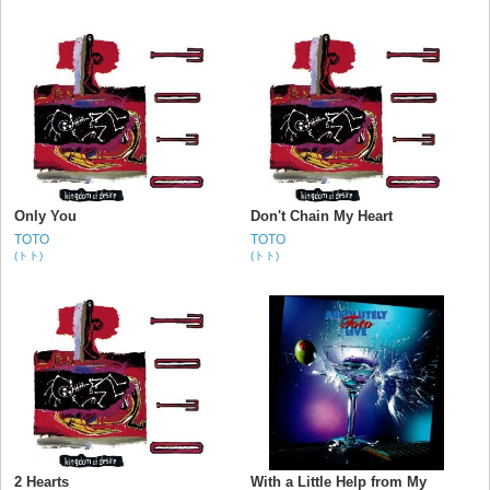
Only You
Don't Chain My Heart
TOTO
TOTO
(トト)
(トト)
2 Hearts
With a Little Help from My