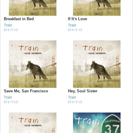
Breakfast in Bed
If It's Love
Train
Train
(トレイン)
(トレイン)
Save Me, San Francisco
Hey, Soul Sister
Train
Train
(トレイン)
(トレイン)