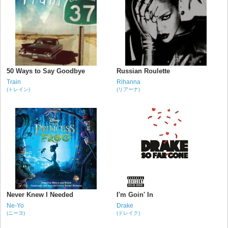
50 Ways to Say Goodbye
Russian Roulette
Train
Rihanna
(トレイン)
(リアーナ)
Never Knew I Needed
I'm Goin' In
Ne-Yo
Drake
(ニーヨ)
(ドレイク)