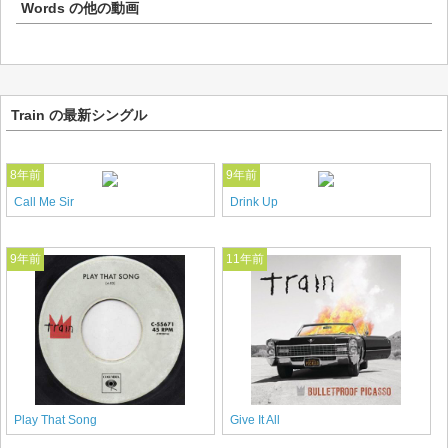
Words
の他の動画
Train の最新シングル
8年前
9年前
Call Me Sir
Drink Up
9年前
11年前
Play That Song
Give It All