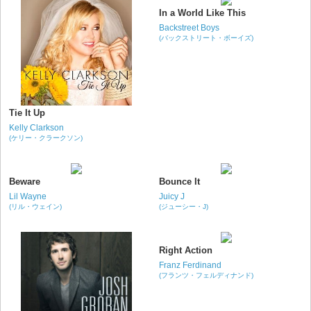
In a World Like This
Backstreet Boys
(バックストリート・ボーイズ)
Tie It Up
Kelly Clarkson
(ケリー・クラークソン)
Beware
Bounce It
Lil Wayne
Juicy J
(リル・ウェイン)
(ジューシー・J)
Right Action
Franz Ferdinand
(フランツ・フェルディナンド)