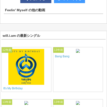
Feelin' Myself
の他の動画
will.i.am の最新シングル
12年前
13年前
Bang Bang
It's My Birthday
13年前
13年前