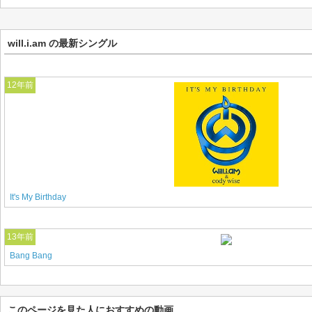
will.i.am の最新シングル
12年前
It's My Birthday
13年前
Bang Bang
このページを見た人におすすめの動画