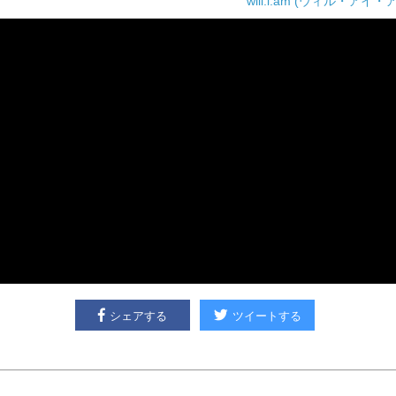
will.i.am (ウィル・アイ・
シェアする
ツイートする