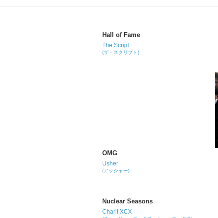
Hall of Fame
The Script
(ザ・スクリプト)
OMG
Usher
(アッシャー)
Nuclear Seasons
Charli XCX