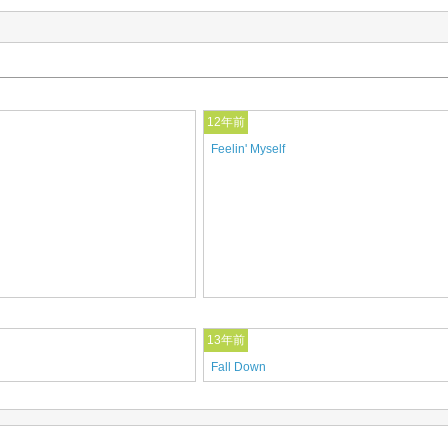
12年前
Feelin' Myself
13年前
Fall Down