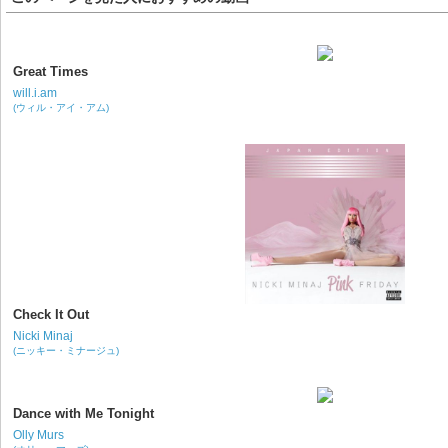
Great Times
will.i.am
(ウィル・アイ・アム)
Check It Out
Nicki Minaj
(ニッキー・ミナージュ)
Dance with Me Tonight
Olly Murs