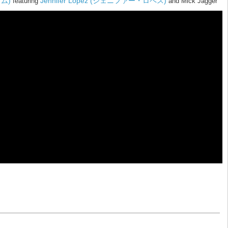
アム)
Jennifer Lopez (ジェニファー・ロペス)
featuring
and Mick Jagger