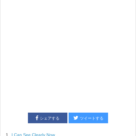
シェアする
ツイートする
1
I Can See Clearly Now