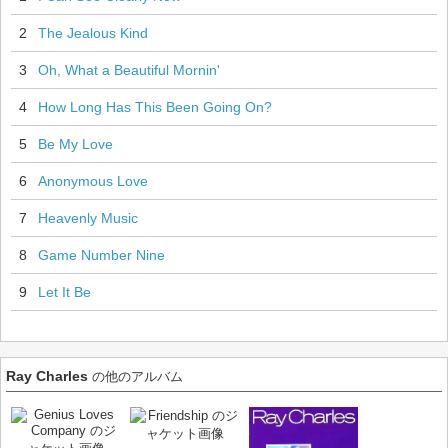
2
The Jealous Kind
3
Oh, What a Beautiful Mornin'
4
How Long Has This Been Going On?
5
Be My Love
6
Anonymous Love
7
Heavenly Music
8
Game Number Nine
9
Let It Be
Ray Charles
の他のアルバム