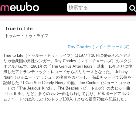
True to Life
トゥルー・トゥ・ライフ
Ray Charles (レイ・チャールズ)
True to Life（トゥルー・トゥ・ライフ）は1977年10月に発売されたアメ
リカ合衆国の男性シンガー、Ray Charles（レイ・チャールズ）のスタジ
オアルバムで、1961年の「The Genius After Hours」以来、16年ぶりに復
帰したアトランティック・レコードからのリリースとなった。 Johnny
Nash（ジョニー・ナッシュ）の名曲をカバーし、R&Bチャートで35位を
記録した「I Can See Clearly Now」の他、Joe Cocker（ジョー・コッカ
ー）の「The Jealous Kind」、The Beatles（ビートルズ）の大ヒット曲
「Let It Be」など、多くのカバー曲を収録しており、ビルボードアルバ
ムチャートでは久しぶりのトップ100入りとなる最高78位を記録した。