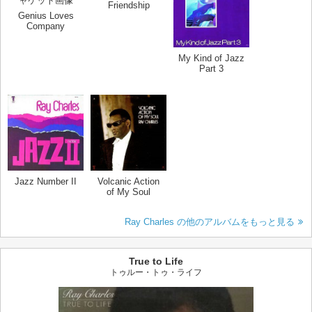
Friendship
Genius Loves
Company
My Kind of Jazz
Part 3
Jazz Number II
Volcanic Action
of My Soul
Ray Charles の他のアルバムをもっと見る
True to Life
トゥルー・トゥ・ライフ