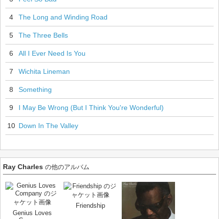
4
The Long and Winding Road
5
The Three Bells
6
All I Ever Need Is You
7
Wichita Lineman
8
Something
9
I May Be Wrong (But I Think You're Wonderful)
10
Down In The Valley
Ray Charles
の他のアルバム
Friendship
Genius Loves