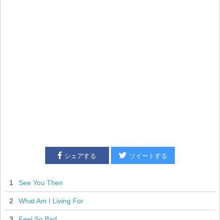
シェアする
ツイートする
1
See You Then
2
What Am I Living For
3
Feel So Bad