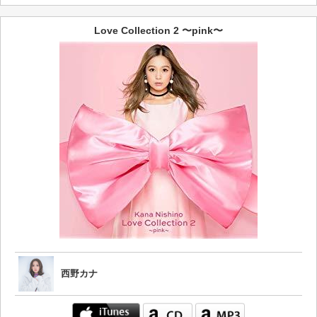
Love Collection 2 〜pink〜
西野カナ