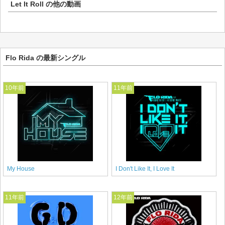
Let It Roll
の他の動画
Flo Rida の最新シングル
10年前
11年前
My House
I Don't Like It, I Love It
11年前
12年前