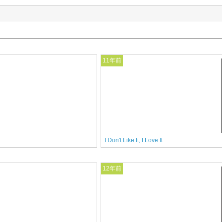
11年前
I Don't Like It, I Love It
12年前