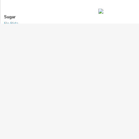
Sugar
Flo Rida
(フロー・ライダー)
Feel It
Flo Rida
(フロー・ライダー)
I'll Just Hold On
Blake Shelton
(ブレイク・シェルトン)