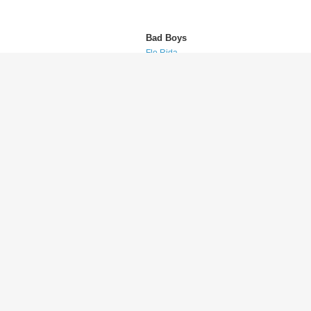
Bad Boys
Flo Rida
(フロー・ライダー)
I Know You Want Me (Calle Ocho)
Pitbull
(ピットブル)
We Walk
The Ting Tings
(ザ・ティン・ティンズ)