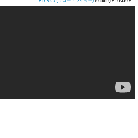
Flo Rida (フロー・ライダー)
featuring Pleasure P