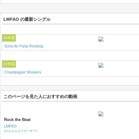
LMFAO の最新シングル
14年前
Sorry for Party Rocking
15年前
Champagne Showers
このページを見た人におすすめの動画
Rock the Beat
LMFAO
(エルエムエフエーオー)