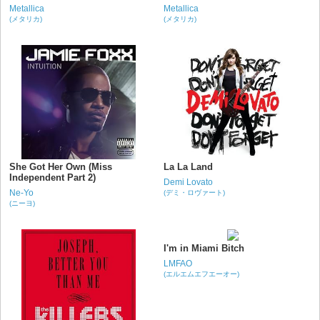
Metallica
Metallica
(メタリカ)
(メタリカ)
She Got Her Own (Miss
La La Land
Independent Part 2)
Demi Lovato
Ne-Yo
(デミ・ロヴァート)
(ニーヨ)
I'm in Miami Bitch
LMFAO
(エルエムエフエーオー)