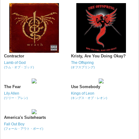
Contractor
Kristy, Are You Doing Okay?
Lamb of God
The Offspring
(ラム・オブ・ゴッド)
(オフスプリング)
The Fear
Use Somebody
Lily Allen
Kings of Leon
(リリー・アレン)
(キングス・オブ・レオン)
America's Suitehearts
Fall Out Boy
(フォール・アウト・ボーイ)