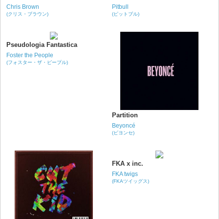
Chris Brown
Pitbull
(クリス・ブラウン)
(ピットブル)
Pseudologia Fantastica
Foster the People
(フォスター・ザ・ピープル)
Partition
Beyoncé
(ビヨンセ)
FKA x inc.
FKA twigs
(FKAツイッグス)