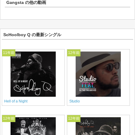
Gangsta
の他の動画
ScHoolboy Q の最新シングル
11年前
12年前
Hell of a Night
Studio
12年前
12年前