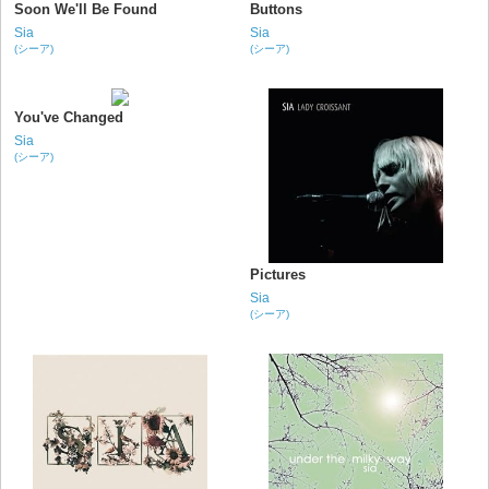
Soon We'll Be Found
Buttons
Sia
Sia
(シーア)
(シーア)
You've Changed
Sia
(シーア)
Pictures
Sia
(シーア)