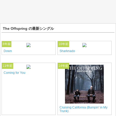
The Offspring の最新シングル
8年前
10年前
Down
Sharknado
11年前
14年前
Coming for You
Cruising California (Bumpin' in My
Trunk)